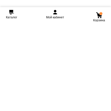
0
Каталог
Мой кабинет
Корзина
Мы ВКонтакте
Мы на Youtube
Мы в Telegram
КРМЗ
Крепкие прицепы