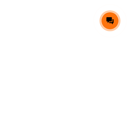
ОРМАЦИЯ
МЕРЧ
КАЛЕНДАРИ
КОНТАКТЫ
Инструкция оплаты банковской картой онлайн
Инструкция оформления кредита онлайн