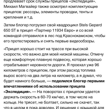
продлевает срок службы прицепов «Экспедиция».
Михаил Магвайер также осмотрел комплектующие
прицепов: рессоры, элементы проводки, тенты и
крепления и т.д.
Затем блогер погрузил свой квадроцикл Stels Gepard
650 ST в прицеп «Партнер 11934 Евро» и со всей
командой отправился в лес под Краснокамском, чтобы
его протестировать и снять первые видеообзоры.
«Прицеп хорошо стоит на трассе при высокой
скорости, что важно для моей низкой машины. Отмечу
еще комфортную плавную подвеску, которая хорошо
отрабатывает неровности дороги. Я проехал уже 96
километров с прицепом, при этом расход топлива
вырос всего на два литра на километр, а я думал, что
будет намного больше,
—
поделился блогер первыми
впечатлениями об использовании прицепа
«Экспедиция».
—
На поворотах с прицепом удается
держать скорость в 60-70 км/час, в том числе на
кольце. Не трясет, не болтает, сильно не скачет, так
что в целом я пока доволен. И решение с крышкой для