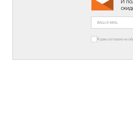
И по
скид
Я даю согласие на о